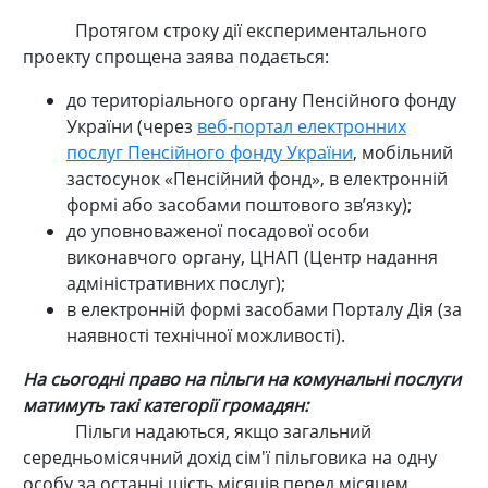
Протягом строку дії експериментального
проекту спрощена заява подається:
до територіального органу Пенсійного фонду
України (через
веб-портал електронних
послуг Пенсійного фонду України
, мобільний
застосунок «Пенсійний фонд», в електронній
формі або засобами поштового зв’язку);
до уповноваженої посадової особи
виконавчого органу, ЦНАП (Центр надання
адміністративних послуг);
в електронній формі засобами Порталу Дія (за
наявності технічної можливості).
На сьогодні право на пільги на комунальні послуги
матимуть такі категорії громадян:
Пільги надаються, якщо загальний
середньомісячний дохід сім'ї пільговика на одну
особу за останні шість місяців перед місяцем