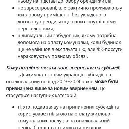
ньому на підставі договору оренди житла;
не зареєстровані, але фактично проживають у
житловому приміщенні без укладеного
договору оренди, якщо вони є внутрішніми
переселенцями;
індивідуальний забудовник, якому потрібна
допомога на оплату комуналки, коли будинок
ще не увійшов в експлуатацію, але ЖК-послуги
нараховують у повному обсязі.
Кому потрібно писати нове звернення на субсидії:
Деяким категоріям українців субсидія на
опалювальний період 2023−2024 років
може бути
призначена лише за новим зверненням.
Це
стосується наступних категорій:
ті, хто подав заяву на припинення субсидії та
користувався пільгою на оплату житлово-
комунальних послуг, а на опалювальний
період бажають отримувати житлову