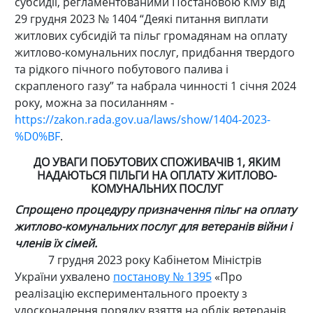
субсидії, регламентованими Постановою КМУ від
29 грудня 2023 № 1404 “Деякі питання виплати
житлових субсидій та пільг громадянам на оплату
житлово-комунальних послуг, придбання твердого
та рідкого пічного побутового палива і
скрапленого газу” та набрала чинності 1 січня 2024
року, можна за посиланням -
https://zakon.rada.gov.ua/laws/show/1404-2023-
%D0%BF
.
ДО УВАГИ ПОБУТОВИХ СПОЖИВАЧІВ 1, ЯКИМ
НАДАЮТЬСЯ ПІЛЬГИ НА ОПЛАТУ ЖИТЛОВО-
КОМУНАЛЬНИХ ПОСЛУГ
Спрощено процедуру призначення пільг на оплату
житлово-комунальних послуг для ветеранів війни і
членів їх сімей.
7 грудня 2023 року Кабінетом Міністрів
України ухвалено
постанову № 1395
«Про
реалізацію експериментального проекту з
удосконалення порядку взяття на облік ветеранів