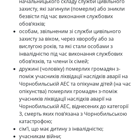
начальницького складу служби цивільного
захисту, які загинули (померли) або зникли
безвісти під час виконання службових
обов’язків;
особам, звільненим зі служби цивільного
захисту за віком, через хворобу або за
вислугою років, та які стали особами з
інвалідністю під час виконання службових
обов’язків, та члени їх сімей;
дружині (чоловіку) померлих громадян з-
поміж учасників ліквідації наслідків аварії на
Чорнобильській АЕС та опікунам дітей (на час
опікунства) померлих громадян з-поміж
учасників ліквідації наслідків аварії на
Чорнобильській АЕС, віднесених до категорії
3, смерть яких пов’язана з Чорнобильською
катастрофою;
сім’ї, що має дитину з інвалідністю;
учасникам війни;